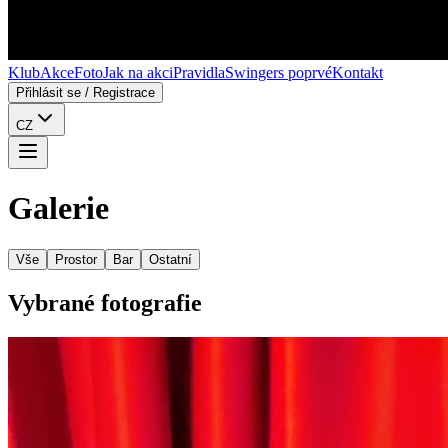
Klub
Akce
Foto
Jak na akci
Pravidla
Swingers poprvé
Kontakt
Přihlásit se
/
Registrace
CZ
Galerie
Vše
Prostor
Bar
Ostatní
Vybrané fotografie