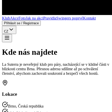
Klub
Akce
Foto
Jak na akci
Pravidla
Swingers poprvé
Kontakt
Přihlásit se
/
Registrace
CZ
Kde nás najdete
La Suterra je neveřejný klub pro páry, nacházející se v klidné části v
blízkosti centra Brna. Přesnou adresu sdílíme až po schválení
členství, abychom zachovali soukromí a bezpečí všech hostů.
Lokace
Brno, Česká republika